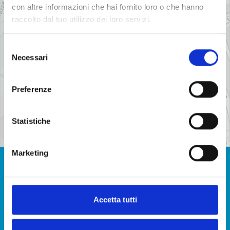
con altre informazioni che hai fornito loro o che hanno
raccolto dal tuo utilizzo dei loro servizi.
Selezione
Necessari
del
consenso
Preferenze
Statistiche
Leaflet
| ©
OpenStreetMap
Contributors
Marketing
Non hai trovato la risposta alla
tua domanda? Richiedi
Accetta tutti
informazioni.